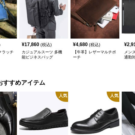
¥
17,860
¥
4,680
¥
2,9
)
(税込)
(税込)
クラッチ
カジュアルスーツ 多機
【牛革】レザーマルチポ
メン
能ビジネスバッグ
ーチ
通勤
リュ
おすすめアイテム
人気
人気