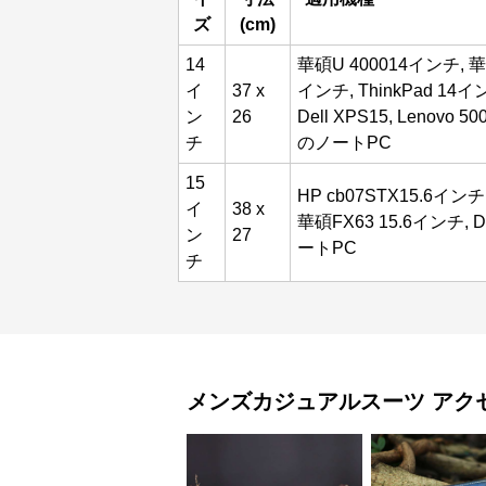
ズ
(cm)
14
華碩U 400014インチ, 華碩A
イ
37 x
インチ, ThinkPad 14イン
ン
26
Dell XPS15, Lenovo
チ
のノートPC
15
HP cb07STX15.6インチ,
イ
38 x
華碩FX63 15.6インチ, 
ン
27
ートPC
チ
メンズカジュアルスーツ
アク