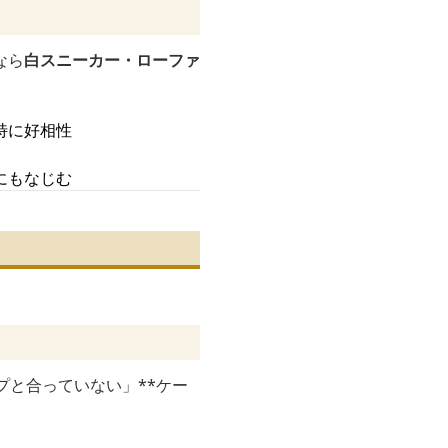
なら
白スニーカー・ローファ
特に好相性
にもなじむ
プと合っていない」**ケー