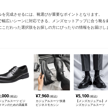
ルを完成させるには、靴選びが重要なポイントとなります。
で幅広いシーンに対応できる、メンズセットアップに合う靴を
にこだわった選択肢をお探しの方にぴったりの情報をお届けし
9,000
¥
7,960
¥
5,100
(税込)
(税込)
(税込)
ジュアルスーツ ビジ
カジュアルスーツ 快適
【メンズカジュアル】メ
スマンのための高級革
ビジネスモカシン
ンズカジュアルスーツ