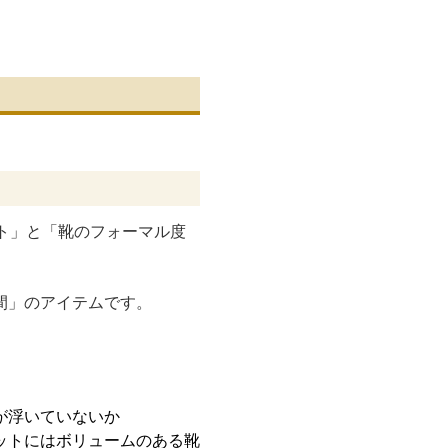
ビジネスストレートチッ
しなやかチャッカブーツ
艶やかなデザイ
プ革靴
革靴
カーブーツ
ト」と「靴のフォーマル度
間」のアイテムです。
が浮いていないか
ットにはボリュームのある靴