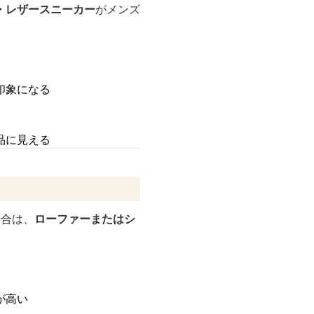
・レザースニーカー
がメンズ
印象になる
品に見える
場合は、
ローファーまたはシ
が高い