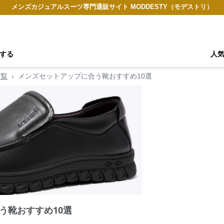
メンズカジュアルスーツ専門通販サイト MODDESTY（モデストリ）
する
人
一覧
›
メンズセットアップに合う靴おすすめ10選
う靴おすすめ10選