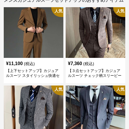
メンズカジュアルスーツセットアップのおすすめアイテム
人気
人気
¥
11,100
¥
7,360
(税込)
(税込)
【上下セットアップ】カジュア
【３点セットアップ】カジュア
ルスーツ スタイリッシュ快適セ
ルスーツ チェック柄スリーピー
ットアップ
ス
人気
人気