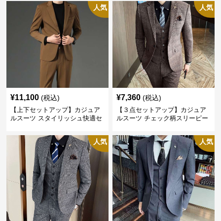
人気
人気
¥
11,100
¥
7,360
(税込)
(税込)
【上下セットアップ】カジュア
【３点セットアップ】カジュア
ルスーツ スタイリッシュ快適セ
ルスーツ チェック柄スリーピー
ットアップ
ス
人気
人気