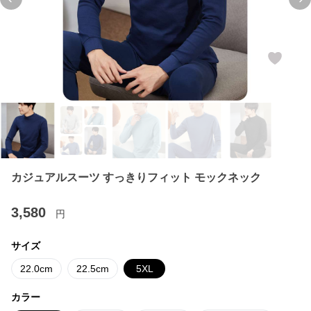
Previous slide
Ne
カジュアルスーツ すっきりフィット モックネック
3,580
円
サイズ
22.0cm
22.5cm
5XL
カラー