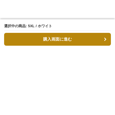
選択中の商品: 5XL / ホワイト
選択中の商品: 5XL / ホワイト
購入画面に進む
購入画面に進む
MODDESTY（モデストリ）
について