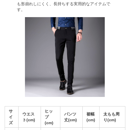
も形崩れしにくく、長持ちする実用的なアイテムで
す。
サ
ヒッ
ウエス
パンツ
裾幅
太もも周
イ
プ
ト(cm)
丈(cm)
(cm)
り(cm)
ズ
(cm)