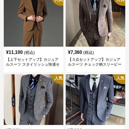
¥
11,100
¥
7,360
(税込)
(税込)
【上下セットアップ】カジュア
【３点セットアップ】カジュア
ルスーツ スタイリッシュ快適セ
ルスーツ チェック柄スリーピー
ットアップ
ス
人気
人気