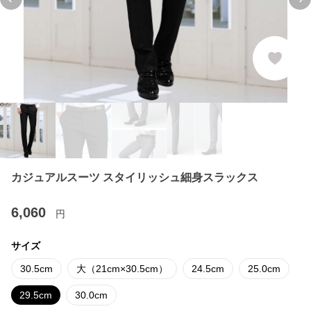
Previous slide
Ne
カジュアルスーツ スタイリッシュ細身スラックス
6,060
円
サイズ
30.5cm
大（21cm×30.5cm）
24.5cm
25.0cm
29.5cm
30.0cm