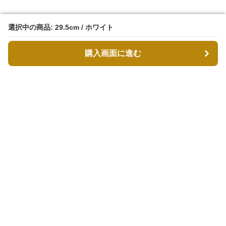
選択中の商品: 29.5cm / ホワイト
選択中の商品: 29.5cm / ホワイト
購入画面に進む
購入画面に進む
MODDESTY（モデストリ）
について
会社概要