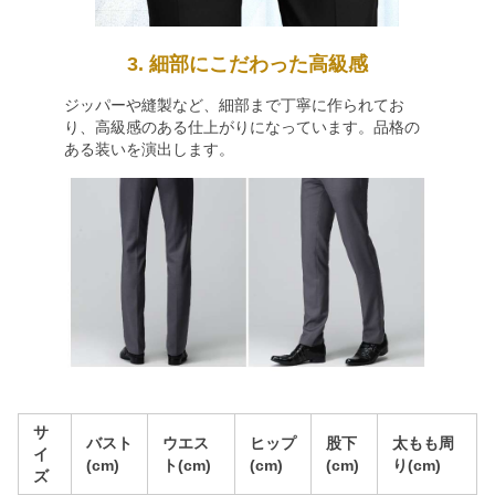
3. 細部にこだわった高級感
ジッパーや縫製など、細部まで丁寧に作られてお
り、高級感のある仕上がりになっています。品格の
ある装いを演出します。
サ
バスト
ウエス
ヒップ
股下
太もも周
イ
(cm)
ト(cm)
(cm)
(cm)
り(cm)
ズ