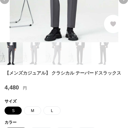
Previous slide
Ne
【メンズカジュアル】 クラシカル テーパードスラックス
4,480
円
サイズ
S
M
L
カラー