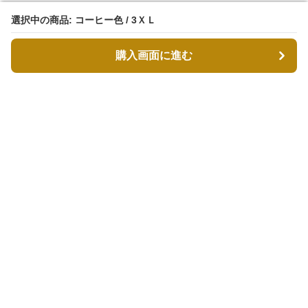
選択中の商品: コーヒー色 / 3ＸＬ
選択中の商品: コーヒー色 / 3ＸＬ
購入画面に進む
購入画面に進む
MODDESTY（モデストリ）
について
会社概要