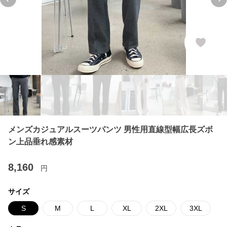
Previous slide
Ne
メンズカジュアルスーツパンツ 男性用直線型幅広長ズボ
ン上品垂れ感素材
8,160
円
サイズ
S
M
L
XL
2XL
3XL