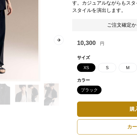
す。カジュアルながらもスタ
スタイルを演出します。
ご注文確定か
10,300
Next slide
円
サイズ
XS
S
M
カラー
ブラック
購
カー