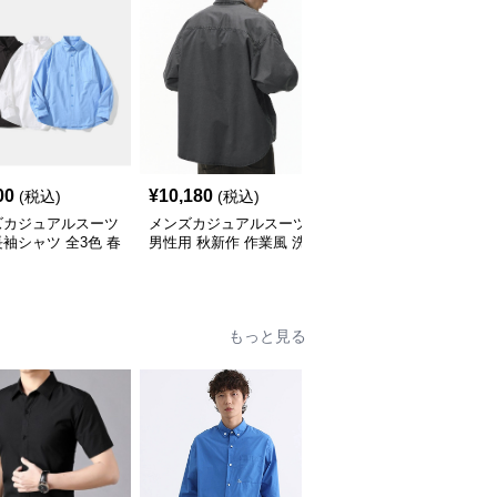
00
¥
10,180
¥
10,800
(税込)
(税込)
(税込)
ズカジュアルスーツ
メンズカジュアルスーツ
メンズカジュアルスーツ
袖シャツ 全3色 春
男性用 秋新作 作業風 洗
メンズ チェック柄 長袖
応
い加工 長袖襟付きシャ
シャツ カジュアル 秋冬
ツ
もっと見る