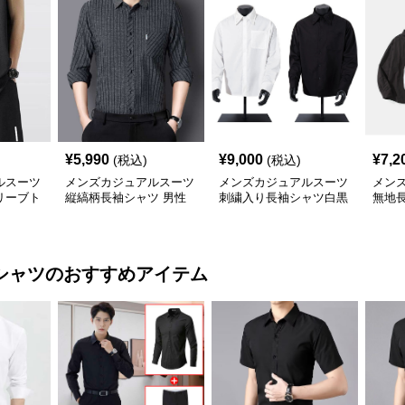
¥
5,990
¥
9,000
¥
7,2
(税込)
(税込)
ルスーツ
メンズカジュアルスーツ
メンズカジュアルスーツ
メン
リーブト
縦縞柄長袖シャツ 男性
刺繍入り長袖シャツ白黒
無地長
シルエッ
用 正装対応 事務服
二色展開
秋対
シャツ
のおすすめアイテム