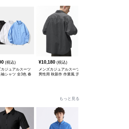
00
¥
10,180
¥
10,800
(税込)
(税込)
(税込)
ズカジュアルスーツ
メンズカジュアルスーツ
メンズカジュアルスーツ
袖シャツ 全3色 春
男性用 秋新作 作業風 洗
メンズ チェック柄 長袖
応
い加工 長袖襟付きシャ
シャツ カジュアル 秋冬
ツ
もっと見る