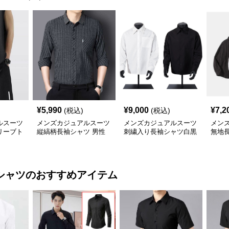
¥
5,990
¥
9,000
¥
7,2
(税込)
(税込)
ルスーツ
メンズカジュアルスーツ
メンズカジュアルスーツ
メン
リーブト
縦縞柄長袖シャツ 男性
刺繍入り長袖シャツ白黒
無地長
シルエッ
用 正装対応 事務服
二色展開
秋対
シャツ
のおすすめアイテム