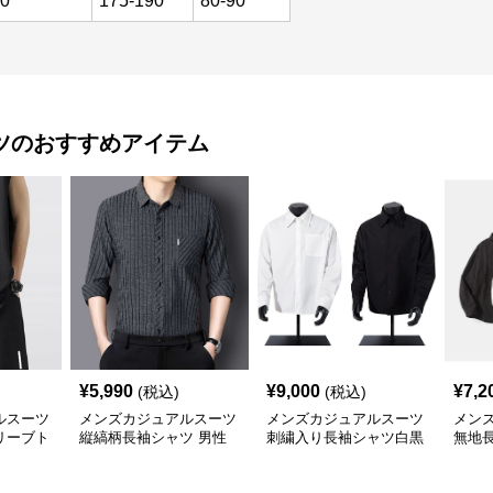
0
175-190
80-90
ツ
のおすすめアイテム
¥
5,990
¥
9,000
¥
7,2
(税込)
(税込)
ルスーツ
メンズカジュアルスーツ
メンズカジュアルスーツ
メン
リーブト
縦縞柄長袖シャツ 男性
刺繍入り長袖シャツ白黒
無地長
シルエッ
用 正装対応 事務服
二色展開
秋対