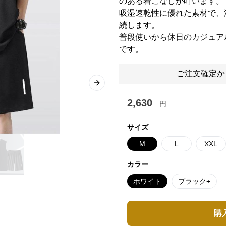
のある着こなしが叶います。
吸湿速乾性に優れた素材で、
続します。
普段使いから休日のカジュア
です。
ご注文確定か
Next slide
2,630
円
サイズ
M
L
XXL
カラー
ホワイト
ブラック+
購