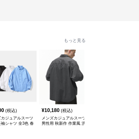
もっと見る
00
¥
10,180
¥
10,800
(税込)
(税込)
(税込)
ズカジュアルスーツ
メンズカジュアルスーツ
メンズカジュアルスーツ
袖シャツ 全3色 春
男性用 秋新作 作業風 洗
メンズ チェック柄 長袖
応
い加工 長袖襟付きシャ
シャツ カジュアル 秋冬
ツ