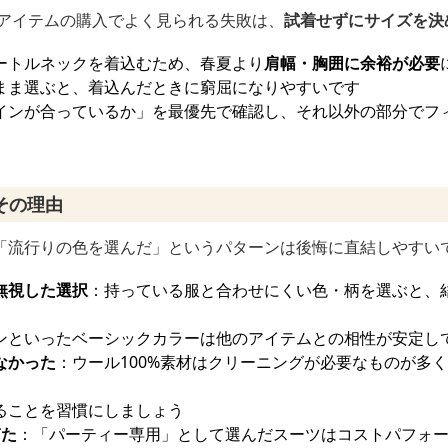
冬アイテムの購入でよく見られる失敗は、
試着せずにサイズを決
ートルネックを着込むため、春夏より
肩幅・胸囲に余裕が必要
まま選ぶと、着込んだときに窮屈になりやすいです
インが合っているか」を最優先で確認し、それ以外の部分でフ
その理由
「流行りの色を選んだ」というパターンは後悔に直結しやすい
無視した選択
：持っている服と合わせにくい色・柄を選ぶと、
ンといったベーシックカラーは他のアイテムとの相性が安定し
なかった
：ウール100%素材はクリーニングが必要なものが多
ることを習慣にしましょう
ぎた
：「パーティー専用」として選んだスーツはコストパフォ