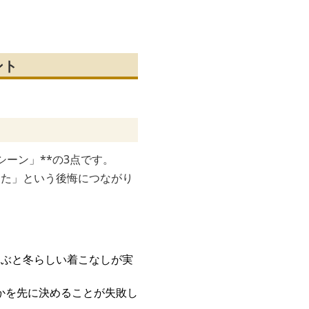
ャケット
テーラードジャケット
ケット
ント
ーン」**の3点です。
った」という後悔につながり
選ぶと冬らしい着こなしが実
かを先に決めることが失敗し