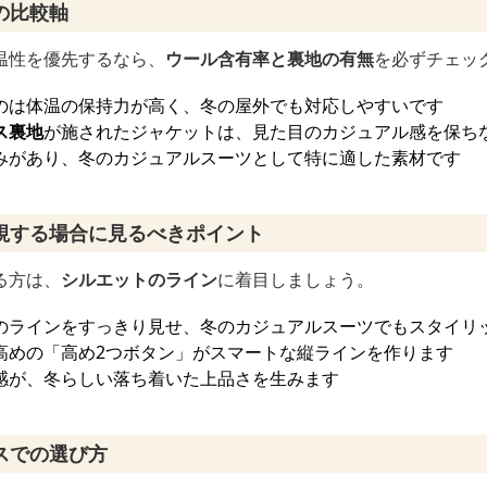
の比較軸
温性を優先するなら、
ウール含有率と裏地の有無
を必ずチェッ
のは体温の保持力が高く、冬の屋外でも対応しやすいです
ス裏地
が施されたジャケットは、見た目のカジュアル感を保ち
みがあり、冬のカジュアルスーツとして特に適した素材です
視する場合に見るべきポイント
る方は、
シルエットのライン
に着目しましょう。
のラインをすっきり見せ、冬のカジュアルスーツでもスタイリ
高めの「高め2つボタン」がスマートな縦ラインを作ります
感が、冬らしい落ち着いた上品さを生みます
スでの選び方