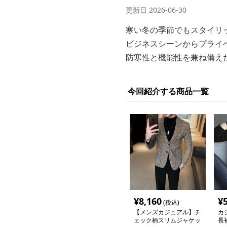
更新日
2026-06-30
寒い冬の季節でもスタイリ
ビジネスシーンからプライ
防寒性と機能性を兼ね備え
今回紹介する商品一覧
¥
8,160
¥
(税込)
【メンズカジュアル】チ
カ
ェック柄スリムジャケッ
長