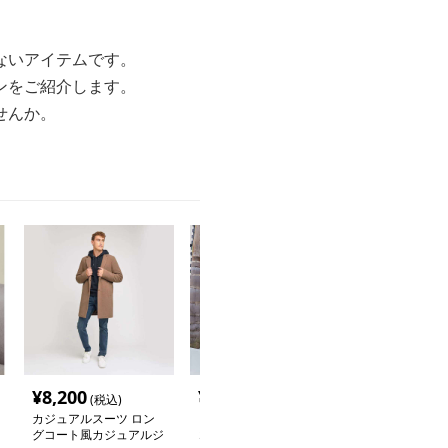
ないアイテムです。
ンをご紹介します。
せんか。
¥
8,200
¥
6,100
¥
9,460
(税込)
(税込)
(税込
カジュアルスーツ ロン
【メンズカジュアル】
【メンズカジュ
グコート風カジュアルジ
コーデュロイカジュアル
クラシカルツイ